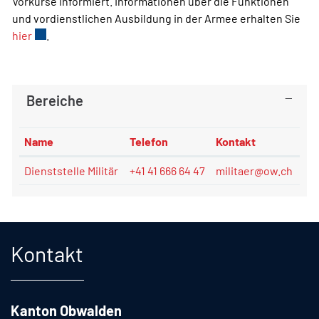
Vorkurse informiert. Informationen über die Funktionen
und vordienstlichen Ausbildung in der Armee erhalten Sie
hier
Externer Link wird in einem neuen Fenster geöffnet.
.
Bereiche
Name
Telefon
Kontakt
Dienststelle Militär
+41 41 666 64 47
militaer@ow.ch
Fusszeile
Kontakt
Kanton Obwalden