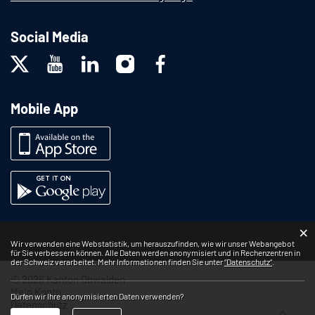
Social Media
Mobile App
×
Webstatistik
Wir verwenden eine Webstatistik, um herauszufinden, wie wir unser Webangebot
für Sie verbessern können. Alle Daten werden anonymisiert und in Rechenzentren in
der Schweiz verarbeitet. Mehr Informationen finden Sie unter
“Datenschutz“
.
© 2026 Kanton Obwalden
Mein Konto
Dürfen wir Ihre anonymisierten Daten verwenden?
Datenschutz