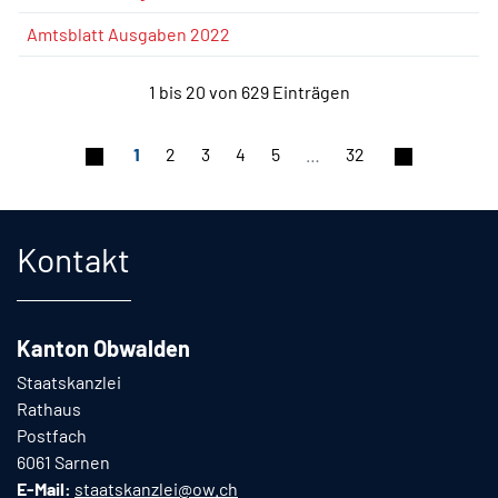
Amtsblatt Ausgaben 2022
1 bis 20 von 629 Einträgen
1
2
3
4
5
…
32
Fusszeile
Kontakt
Kanton Obwalden
Staatskanzlei
Rathaus
Postfach
6061 Sarnen
E-Mail:
staatskanzlei@ow.ch