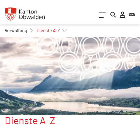
Kopfzeile
zur Startseite
Direkt zur Hauptnavigation
Direkt zum Inhalt
Direkt zur Suche
Direkt zum Stichwortverzeichnis
Inhalt
Verwaltung
Dienste A-Z
Dienste A-Z