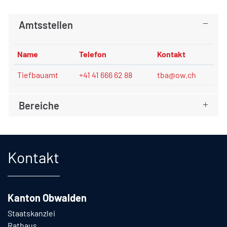
Amtsstellen
Name
Telefon
Kontakt
Tiefbauamt
+41 41 666 62 88
tba@ow.ch
Bereiche
Fusszeile
Kontakt
Kanton Obwalden
Staatskanzlei
Rathaus