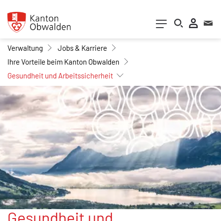
Kopfzeile
zur Startseite
Direkt zur Hauptnavigation
Direkt zum Inhalt
Direkt zur Suche
Direkt zum Stichwortverzeichnis
Inhalt
Verwaltung
Jobs & Karriere
Ihre Vorteile beim Kanton Obwalden
Gesundheit und Arbeitssicherheit
Gesundheit und