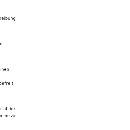
treibung
en
inen.
befreit
 ist der
mine zu