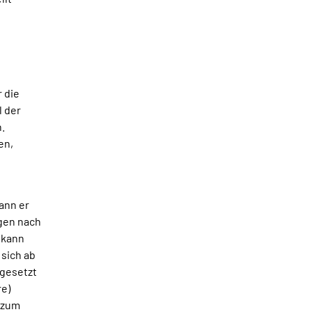
 die
l der
.
en,
ann er
agen nach
 kann
 sich ab
hgesetzt
re)
s zum