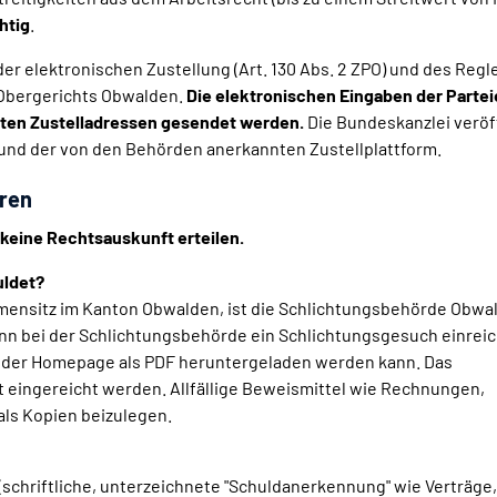
htig
.
der elektronischen Zustellung (Art. 130 Abs. 2 ZPO) und des Reg
 Obergerichts Obwalden.
Die elektronischen Eingaben der Parte
hten Zustelladressen gesendet werden.
Die Bundeskanzlei veröf
 und der von den Behörden anerkannten Zustellplattform.
hren
 keine Rechtsauskunft erteilen.
uldet?
rmensitz im Kanton Obwalden, ist die Schlichtungsbehörde Obwa
kann bei der Schlichtungsbehörde ein Schlichtungsgesuch einrei
f der Homepage als PDF heruntergeladen werden kann. Das
 eingereicht werden. Allfällige Beweismittel wie Rechnungen,
ls Kopien beizulegen.
 (schriftliche, unterzeichnete "Schuldanerkennung" wie Verträge,