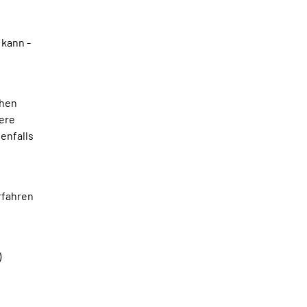
 kann -
chen
dere
enfalls
rfahren
)