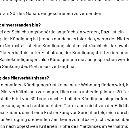
 ca. am 20. des Monats eingeschrieben zu versenden.
t einverstanden bin?
ei der Schlichtungsbehörde angefochten werden. Dazu ist ein
der Kündigung ist jedoch nur dann erfolgreich, wenn der Mieter
m Normalfall ist eine Kündigung nicht missbräuchlich, da sowoh
 Mietverhältnis unter Einhaltung der Kündigungsfrist zu beenden
e Rachekündigungen, also Kündigungen die ausgesprochen werd
 Senkung des Mietzinses verlangt hat.
g des Mietverhältnisses?
r 3 monatigen Kündigungsfrist keine neue Wohnung finden wird, k
 Mietverhältnisses verlangen. Dies muss unbedingt innert 30 T
st die Frist von 30 Tagen nach Erhalt der Kündigung abgelaufen,
eckungsgesuch entbindet den Mieter aber nicht von der Pflicht,
s zudem, damit eine Erstreckung vor Gericht erfolgreich durc
 zur Verfügung stehenden Zeit keine zumutbare (nicht wünschba
ch nach objektiven Kriterien: Höhe des Mietzinses im Verhältni