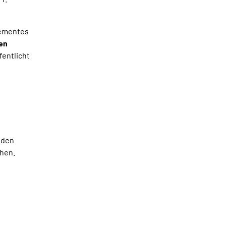
lementes
ien
fentlicht
lden
chen.