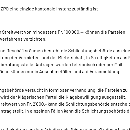
 6 ZPO eine einzige kantonale Instanz zuständig ist
.
 Streitwert von mindestens Fr. 100'000.-- können die Parteien
verfahrens verzichten.
nd Geschäftsräumen besteht die Schlichtungsbehörde aus eine
tung der Vermieter- und der Mieterschaft. In Streitigkeiten aus 
beratungsstelle. Anfragen werden telefonisch oder per Mail
che können nur in Ausnahmefällen und auf Voranmeldung
ngsbehörde versucht in formloser Verhandlung, die Parteien zu
wird der klägerischen Partei die Klagebewilligung ausgestellt.
treitwert von Fr. 2'000.- kann die Schlichtungsbehörde entschei
trag stellt. In einzelnen Fällen kann die Schlichtungsbehörde 
eitigkeiten aus dem Arbeitsrecht (bis zu einem Streitwert von F