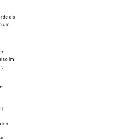
rde als
ch um
gen
lso im
e.
ie
lt
rden
llt