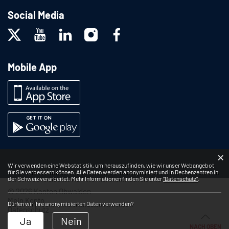
Social Media
Mobile App
×
Webstatistik
Wir verwenden eine Webstatistik, um herauszufinden, wie wir unser Webangebot
für Sie verbessern können. Alle Daten werden anonymisiert und in Rechenzentren in
der Schweiz verarbeitet. Mehr Informationen finden Sie unter
“Datenschutz“
.
© 2026 Kanton Obwalden
Mein Konto
Dürfen wir Ihre anonymisierten Daten verwenden?
Datenschutz
Impressum
Ja
Nein
NACH OBEN
Sitemap