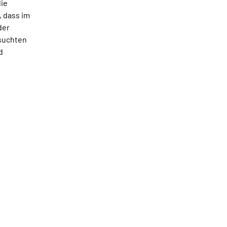
die
 dass im
der
rsuchten
d
et.
inem neuen Fenster geöffnet.