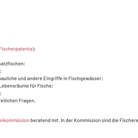
(Fischerpatente)
;
satzfischen;
;
auliche und andere Eingriffe in Fischgewässer;
 Lebensräume für Fische;
;
reilichen Fragen.
reikommission
beratend mit. In der Kommission sind die Fischere