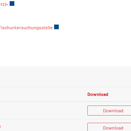
tz)»
Externer Link wird in einem neuen Fenster geöffnet.
terner Link wird in einem neuen Fenster geöffnet.
 Fischuntersuchungsstelle
Externer Link wird in einem neuen Fe
Link wird in einem neuen Fenster geöffnet.
Download
Download
)
Download