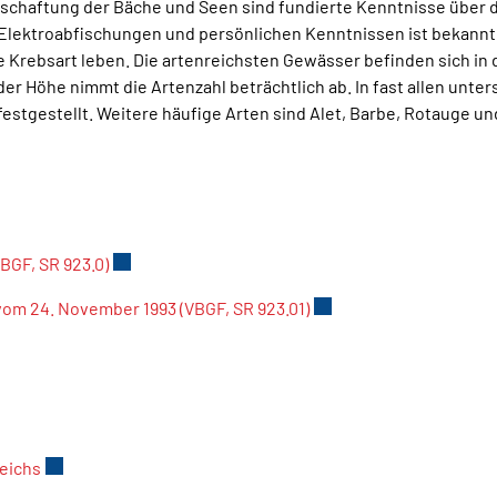
tschaftung der Bäche und Seen sind fundierte Kenntnisse über 
Elektroabfischungen und persönlichen Kenntnissen ist bekannt,
Krebsart leben. Die artenreichsten Gewässer befinden sich in 
r Höhe nimmt die Artenzahl beträchtlich ab. In fast allen unte
estgestellt. Weitere häufige Arten sind Alet, Barbe, Rotauge un
BGF, SR 923.0)
Externer Link wird in einem neuen Fenster geöffn
om 24. November 1993 (VBGF, SR 923.01)
Externer Link wird in e
n einem neuen Fenster geöffnet.
eichs
Externer Link wird in einem neuen Fenster geöffnet.