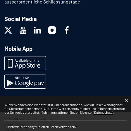
ausserordentliche Schliessungstage
Social Media
Mobile App
×
Webstatistik
Wir verwenden eine Webstatistik, um herauszufinden, wie wir unser Webangebot
für Sie verbessern können. Alle Daten werden anonymisiert und in Rechenzentren in
der Schweiz verarbeitet. Mehr Informationen finden Sie unter
“Datenschutz“
.
© 2026 Kanton Obwalden
Mein Konto
Dürfen wir Ihre anonymisierten Daten verwenden?
Datenschutz