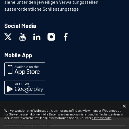
siehe unter den jeweiligen Verwaltungsstellen
ausserordentliche Schliessungstage
Social Media
Mobile App
×
Webstatistik
Wir verwenden eine Webstatistik, um herauszufinden, wie wir unser Webangebot
für Sie verbessern können. Alle Daten werden anonymisiert und in Rechenzentren in
der Schweiz verarbeitet. Mehr Informationen finden Sie unter
“Datenschutz“
.
© 2026 Kanton Obwalden