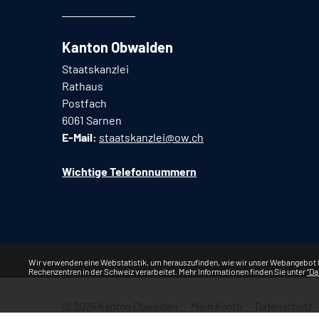
Kanton Obwalden
Staatskanzlei
Rathaus
Postfach
6061 Sarnen
E-Mail:
staatskanzlei@ow.ch
Wichtige Telefonnummern
Webstatistik
Wir verwenden eine Webstatistik, um herauszufinden, wie wir unser Webangebot f
Rechenzentren in der Schweiz verarbeitet. Mehr Informationen finden Sie unter
“Da
© 2026 Kanton Obwalden
Mein Konto
Datenschutz