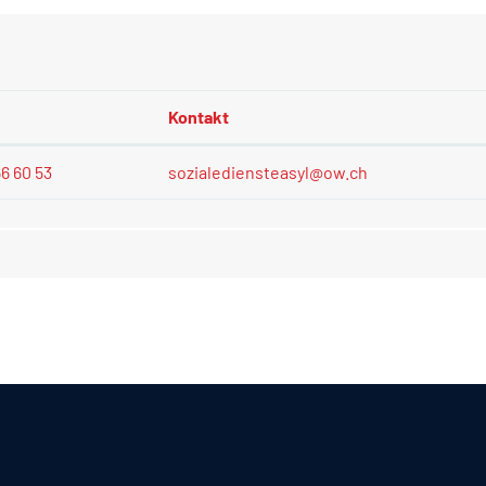
Kontakt
66 60 53
sozialediensteasyl@ow.ch