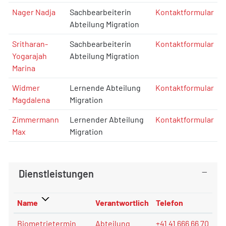
Nager Nadja
Sachbearbeiterin
Kontaktformular
Abteilung Migration
Sritharan-
Sachbearbeiterin
Kontaktformular
Yogarajah
Abteilung Migration
Marina
Widmer
Lernende Abteilung
Kontaktformular
Magdalena
Migration
Zimmermann
Lernender Abteilung
Kontaktformular
Max
Migration
Dienstleistungen
Name
Verantwortlich
Telefon
Biometrietermin
Abteilung
+41 41 666 66 70