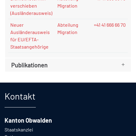
verschieben
Migration
(Ausländerausweis)
Neuer
Abteilung
+41 41 666 66 70
Ausländerausweis
Migration
für EU/EFTA-
Staatsangehörige
Publikationen
Fusszeile
Kontakt
Kanton Obwalden
Staatskanzlei