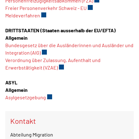
Personenfreizügigkeitsabkommen (FZA)
Externer Link wird i
Freier Personenverkehr Schweiz - EU
Externer Link wird in e
Meldeverfahren
Externer Link wird in einem neuen Fenster ge
DRITTSTAATEN (Staaten ausserhalb der EU/EFTA)
Allgemein
Bundesgesetz über die Ausländerinnen und Ausländer und
Integration (AIG)
Externer Link wird in einem neuen Fenster g
Verordnung über Zulassung, Aufenthalt und
Erwerbstätigkeit (VZAE)
Externer Link wird in einem neuen Fe
ASYL
Allgemein
Asylgesetzgebung
Externer Link wird in einem neuen Fenster
Kontakt
Abteilung Migration