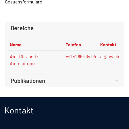
Gesuchsformulare.
Bereiche
Name
Telefon
Kontakt
Amt für Justiz -
+41 41 666 64 94
aj@ow.ch
Amtsleitung
Publikationen
Fusszeile
Kontakt