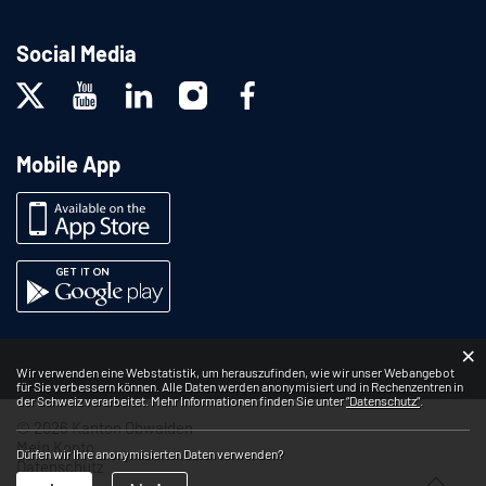
Social Media
Mobile App
×
Webstatistik
Wir verwenden eine Webstatistik, um herauszufinden, wie wir unser Webangebot
für Sie verbessern können. Alle Daten werden anonymisiert und in Rechenzentren in
der Schweiz verarbeitet. Mehr Informationen finden Sie unter
“Datenschutz“
.
© 2026 Kanton Obwalden
Mein Konto
Dürfen wir Ihre anonymisierten Daten verwenden?
Datenschutz