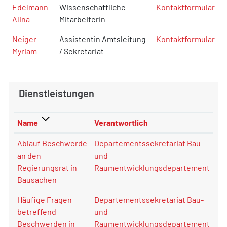
Edelmann
Wissenschaftliche
Kontaktformular
Alina
Mitarbeiterin
Neiger
Assistentin Amtsleitung
Kontaktformular
Myriam
/ Sekretariat
Dienstleistungen
Name
Verantwortlich
Ablauf Beschwerde
Departementssekretariat Bau-
an den
und
Regierungsrat in
Raumentwicklungsdepartement
Bausachen
Häufige Fragen
Departementssekretariat Bau-
betreffend
und
Beschwerden in
Raumentwicklungsdepartement